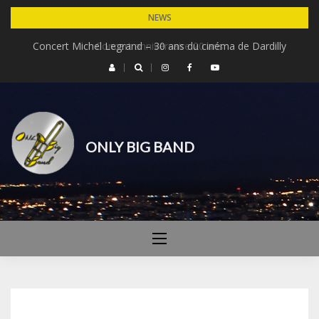
Skip
NEWS
to
Concert Michel Legrand – 30 ans du cinéma de Dardilly
Concert anniversaire 20 ans
content
ONLY BIG BAND