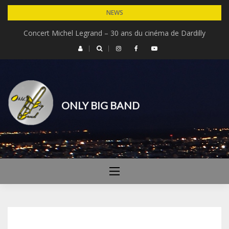
Skip
NEWS
to
Concert Michel Legrand – 30 ans du cinéma de Dardilly
Concert anniversaire 20 ans
content
ONLY BIG BAND