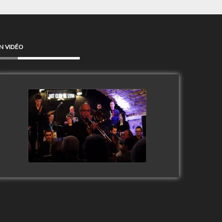
N VIDÉO
Clip Only Big Band 2019
watch video