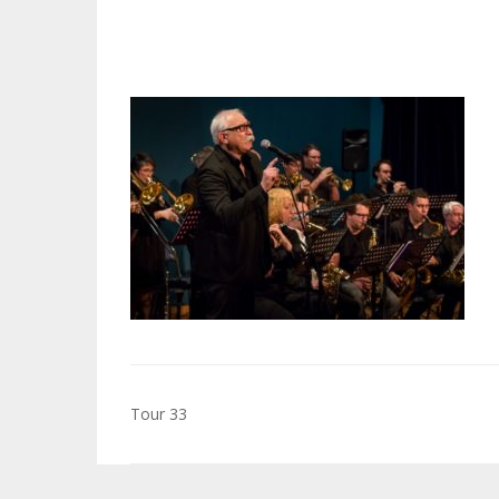
Navigation
Tour 33
de
l’article