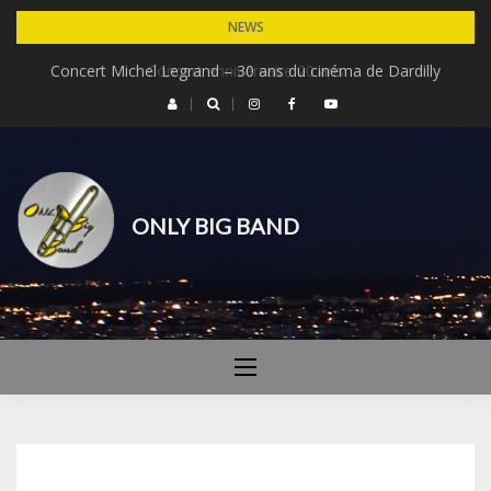
Skip
NEWS
to
Concert Michel Legrand – 30 ans du cinéma de Dardilly
Concert anniversaire 20 ans
content
ONLY BIG BAND