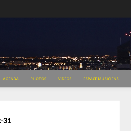
 de Dardilly
Extraits vidéo concert « Il 
AGENDA
PHOTOS
VIDÉOS
ESPACE MUSICIENS
c-31