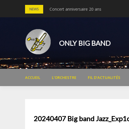
Skip
Concert anniversaire 20 ans
Concert Michel Legrand – 30 ans du cinéma
NEWS
to
content
ONLY BIG BAND
ACCUEIL
L’ORCHESTRE
FIL D’ACTUALITÉS
20240407 Big band Jazz_Exp1