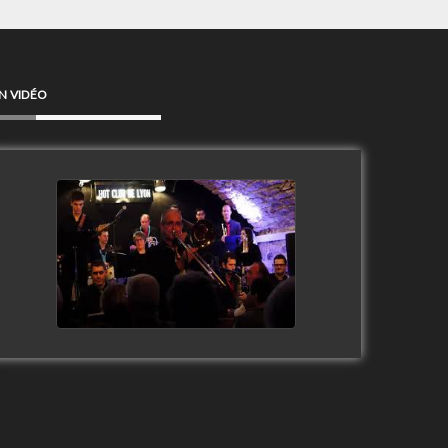
N VIDÉO
Clip Only Big Band 2019
watch video