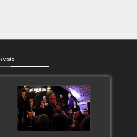
N VIDÉO
Clip Only Big Band 2019
watch video