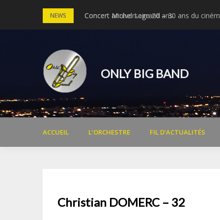
Skip
Concert anniversaire 20 ans
Concert Michel Legrand – 30 ans du cinéma
NEWS
to
content
ONLY BIG BAND
ACCUEIL
L’ORCHESTRE
FIL D’ACTUALITÉS
Christian DOMERC – 32