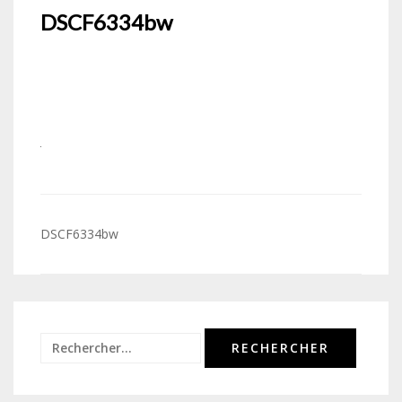
DSCF6334bw
Navigation
DSCF6334bw
de
l’article
Rechercher :