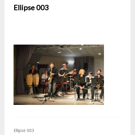
Ellipse 003
Navigation
Ellipse 003