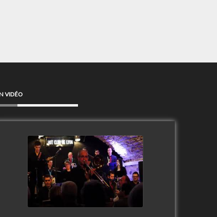
N VIDÉO
Clip Only Big Band 2019
watch video